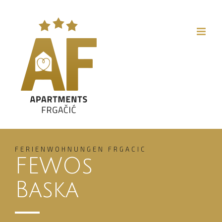
Skip
to
content
FERIENWOHNUNGEN FRGACIC
FEWOs
Baska