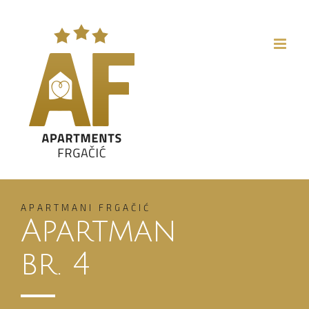
Skip
to
content
APARTMANI FRGAČIĆ
Apartman
br. 4