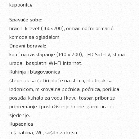
kupaonice
Spavaće sobe:
bračni krevet (160×200), ormar, noćni ormarići,
komoda sa ogledalom.
Dnevni boravak:
kauč na rasklapanje (140 x 200), LED Sat-TV, klima
uređaj, besplatni Wi-Fi Internet.
Kuhinja i blagovaonica
štednjak sa četiri ploče na struju, hladnjak sa
ledenicom, mikrovalna pećnica, pećnica, perilica
posuđa, kuhala za vodu i kavu, toster, pribor za
pripremanje i posluživanje hrane, garnitura za
sjedenje.
Kupaonica
tuš kabina, WC, sušilo za kosu.