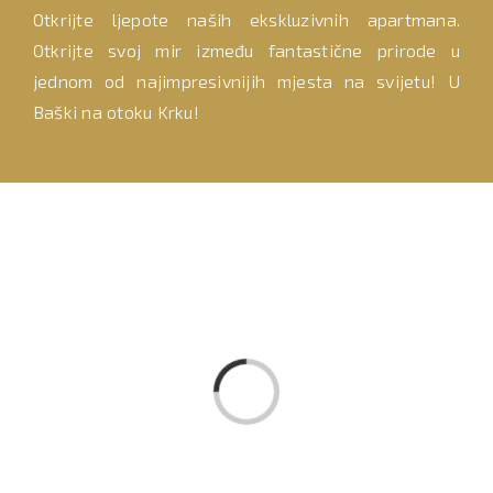
Otkrijte ljepote naših ekskluzivnih apartmana.
Otkrijte svoj mir između fantastične prirode u
jednom od najimpresivnijih mjesta na svijetu! U
Baški na otoku Krku!
Loading...